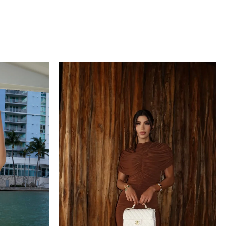
Rango
de
precios:
desde
$500.000
hasta
$600.000