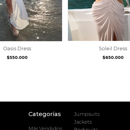
Soleil Dress
Oasis Dress
$
650.000
$
550.000
Categorías
Jumpsuits
Jackets
Más Vendidos
Bodysuits