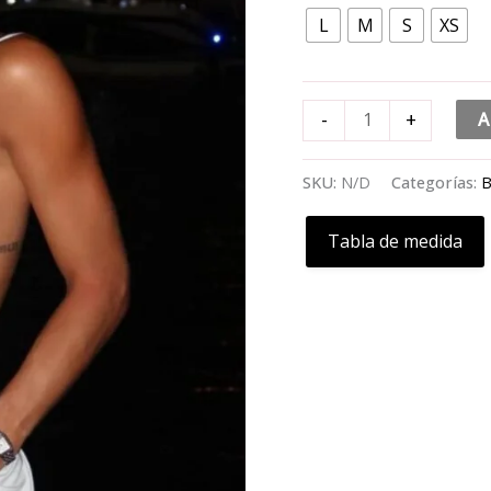
L
M
S
XS
-
+
A
SKU:
N/D
Categorías:
B
Tabla de medida