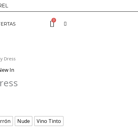
REL
0
ERTAS
y Dress
New In
ress
rrón
Nude
Vino Tinto