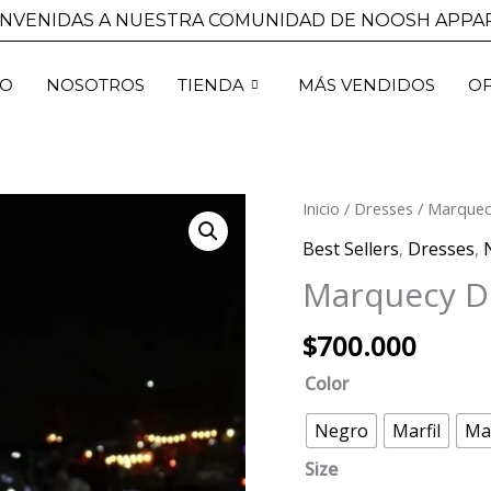
ENVENIDAS A NUESTRA COMUNIDAD DE NOOSH APPA
VO
NOSOTROS
TIENDA
MÁS VENDIDOS
OF
Marquecy
Inicio
/
Dresses
/ Marquec
Dress
Best Sellers
,
Dresses
,
cantidad
Marquecy D
$
700.000
Color
Negro
Marfil
Ma
Size