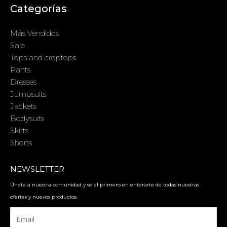
Categorías
Más Vendidos
Sale
Tops and croptops
Pants
Dresses
Jumpsuits
Jackets
Bodysuits
Skirts
Shorts
NEWSLETTER
Únete a nuestra comunidad y sé el primero en enterarte de todas nuestras
ofertas y nuevos productos.
Email